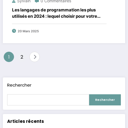
Sylvain
0 Commentaires
Les langages de programmation les plus
utilisés en 2024 : lequel choisir pour votre
projet ?
20 Mars 2025
Pagination
1
2
des
publications
Rechercher
Rechercher
Articles récents